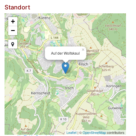
Standort
+
−
×
Auf der Wolfskaul
Leaflet
| ©
OpenStreetMap
contributors