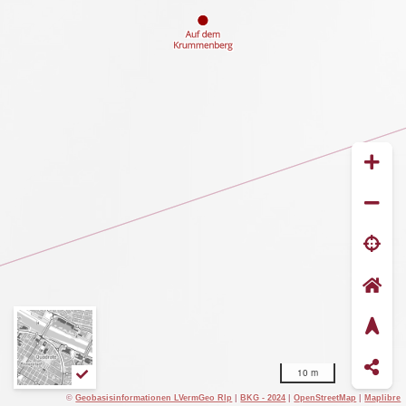
10 m
©
Geobasisinformationen LVermGeo Rlp
|
BKG - 2024
|
OpenStreetMap
|
Maplibre