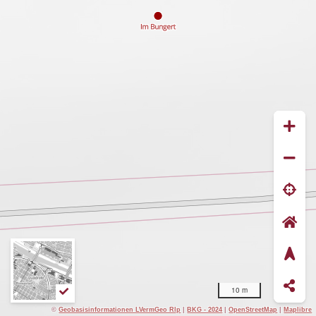
10 m
©
Geobasisinformationen LVermGeo Rlp
|
BKG - 2024
|
OpenStreetMap
|
Maplibre