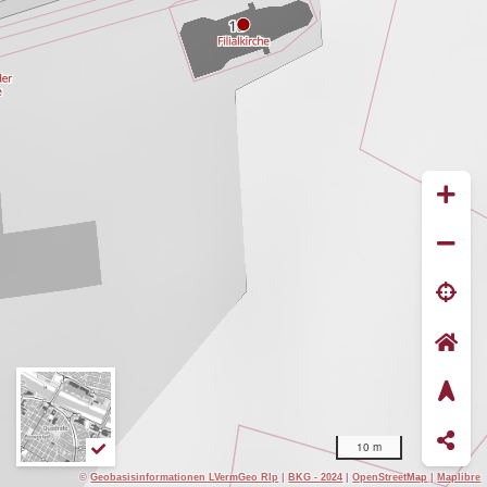
10 m
©
Geobasisinformationen LVermGeo Rlp
|
BKG - 2024
|
OpenStreetMap
|
Maplibre