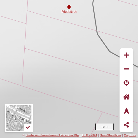
10 m
©
Geobasisinformationen LVermGeo Rlp
|
BKG - 2024
|
OpenStreetMap
|
Maplibre