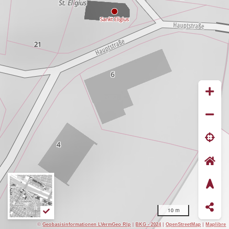
10 m
©
Geobasisinformationen LVermGeo Rlp
|
BKG - 2024
|
OpenStreetMap
|
Maplibre