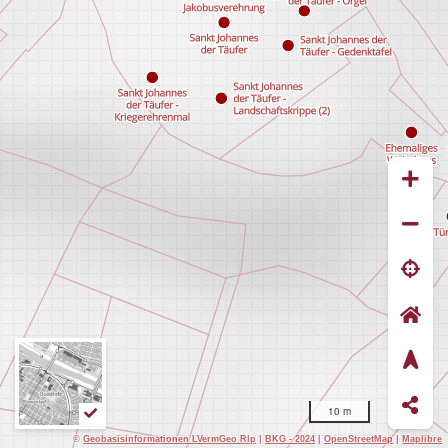
10 m
©
Geobasisinformationen LVermGeo Rlp
|
BKG - 2024
|
OpenStreetMap
|
Maplibre