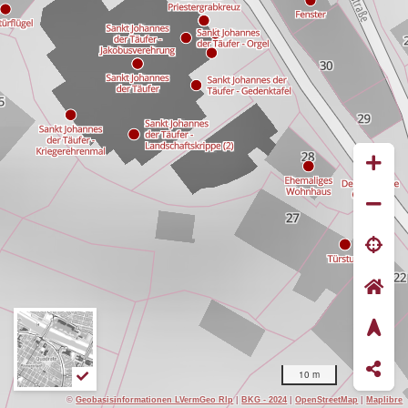
10 m
©
Geobasisinformationen LVermGeo Rlp
|
BKG - 2024
|
OpenStreetMap
|
Maplibre