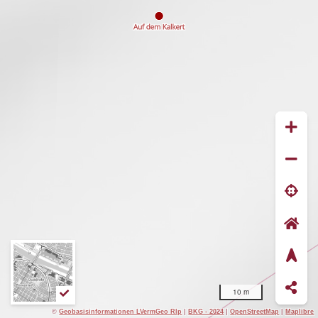
10 m
©
Geobasisinformationen LVermGeo Rlp
|
BKG - 2024
|
OpenStreetMap
|
Maplibre