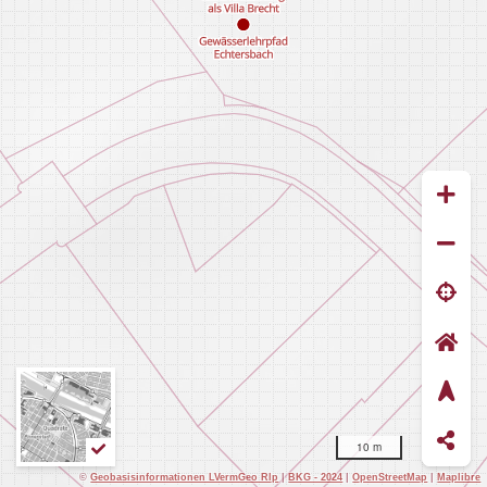
10 m
©
Geobasisinformationen LVermGeo Rlp
|
BKG - 2024
|
OpenStreetMap
|
Maplibre