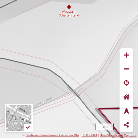
10 m
©
Geobasisinformationen LVermGeo Rlp
|
BKG - 2024
|
OpenStreetMap
|
Maplibre