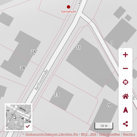
10 m
©
Geobasisinformationen LVermGeo Rlp
|
BKG - 2024
|
OpenStreetMap
|
Maplibre