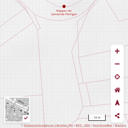
10 m
©
Geobasisinformationen LVermGeo Rlp
|
BKG - 2024
|
OpenStreetMap
|
Maplibre