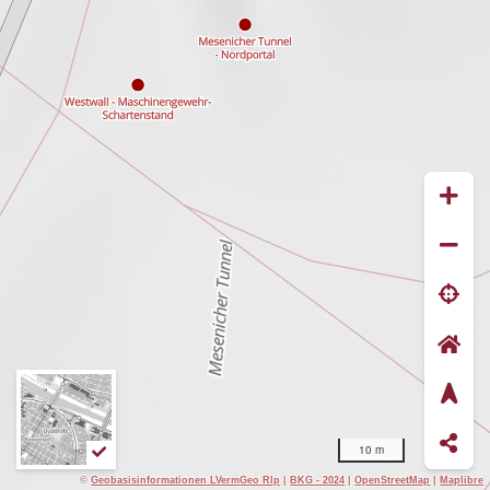
10 m
©
Geobasisinformationen LVermGeo Rlp
|
BKG - 2024
|
OpenStreetMap
|
Maplibre