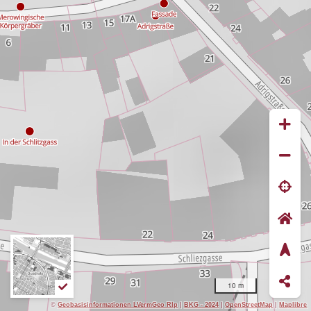
10 m
©
Geobasisinformationen LVermGeo Rlp
|
BKG - 2024
|
OpenStreetMap
|
Maplibre