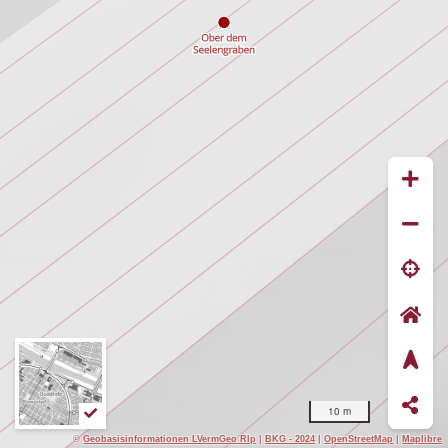
10 m
©
Geobasisinformationen LVermGeo Rlp
|
BKG - 2024
|
OpenStreetMap
|
Maplibre