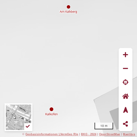
10 m
©
Geobasisinformationen LVermGeo Rlp
|
BKG - 2024
|
OpenStreetMap
|
Maplibre