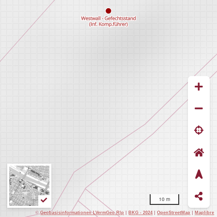
10 m
©
Geobasisinformationen LVermGeo Rlp
|
BKG - 2024
|
OpenStreetMap
|
Maplibre