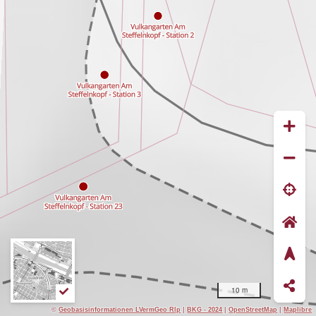
10 m
©
Geobasisinformationen LVermGeo Rlp
|
BKG - 2024
|
OpenStreetMap
|
Maplibre