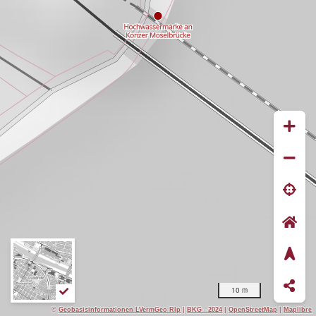
10 m
©
Geobasisinformationen LVermGeo Rlp
|
BKG - 2024
|
OpenStreetMap
|
Maplibre