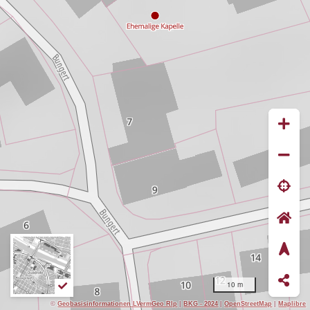
10 m
©
Geobasisinformationen LVermGeo Rlp
|
BKG - 2024
|
OpenStreetMap
|
Maplibre