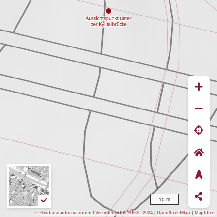
10 m
©
Geobasisinformationen LVermGeo Rlp
|
BKG - 2024
|
OpenStreetMap
|
Maplibre