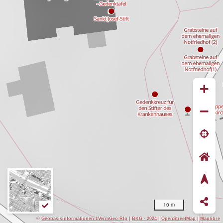
10 m
©
Geobasisinformationen LVermGeo Rlp
|
BKG - 2024
|
OpenStreetMap
|
Maplibre