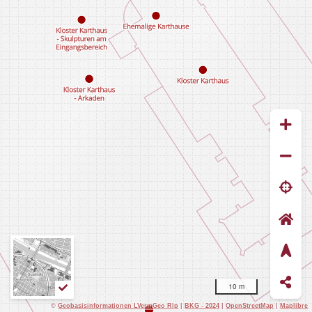
10 m
©
Geobasisinformationen LVermGeo Rlp
|
BKG - 2024
|
OpenStreetMap
|
Maplibre