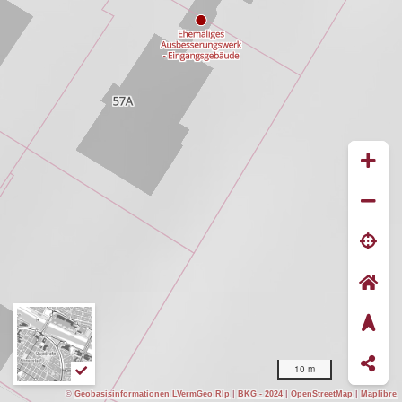
10 m
©
Geobasisinformationen LVermGeo Rlp
|
BKG - 2024
|
OpenStreetMap
|
Maplibre