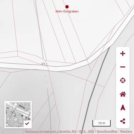
10 m
©
Geobasisinformationen LVermGeo Rlp
|
BKG - 2024
|
OpenStreetMap
|
Maplibre