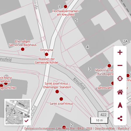
10 m
©
Geobasisinformationen LVermGeo Rlp
|
BKG - 2024
|
OpenStreetMap
|
Maplibre