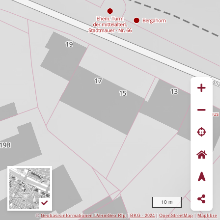
10 m
©
Geobasisinformationen LVermGeo Rlp
|
BKG - 2024
|
OpenStreetMap
|
Maplibre