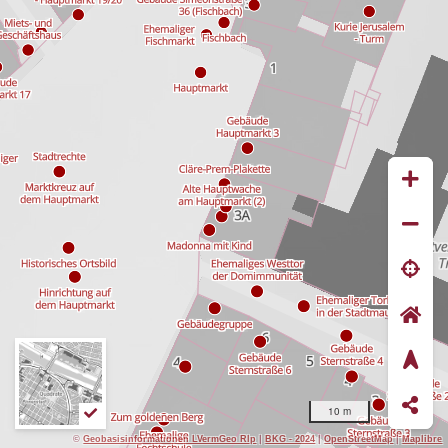
10 m
©
Geobasisinformationen LVermGeo Rlp
|
BKG - 2024
|
OpenStreetMap
|
Maplibre