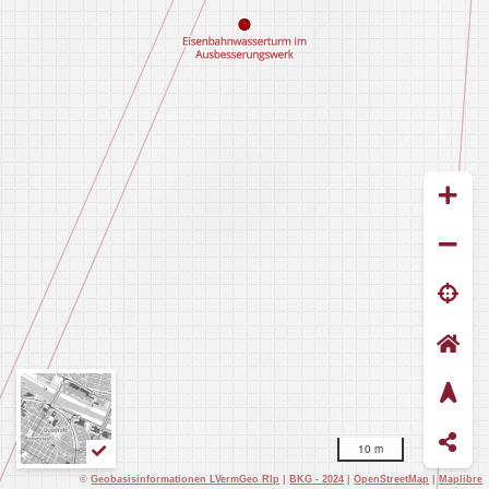
10 m
©
Geobasisinformationen LVermGeo Rlp
|
BKG - 2024
|
OpenStreetMap
|
Maplibre