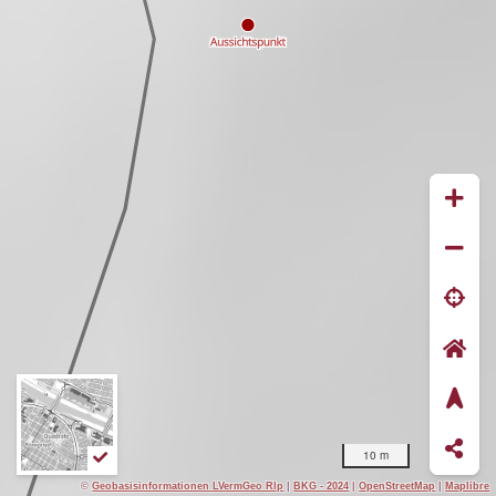
10 m
©
Geobasisinformationen LVermGeo Rlp
|
BKG - 2024
|
OpenStreetMap
|
Maplibre