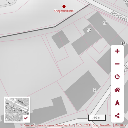
10 m
©
Geobasisinformationen LVermGeo Rlp
|
BKG - 2024
|
OpenStreetMap
|
Maplibre