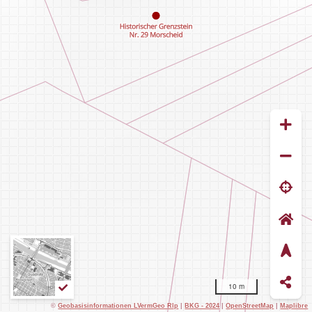
10 m
©
Geobasisinformationen LVermGeo Rlp
|
BKG - 2024
|
OpenStreetMap
|
Maplibre