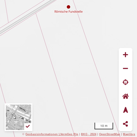
10 m
©
Geobasisinformationen LVermGeo Rlp
|
BKG - 2024
|
OpenStreetMap
|
Maplibre