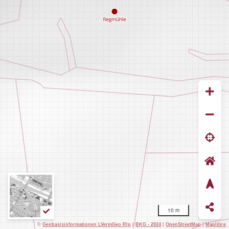
10 m
©
Geobasisinformationen LVermGeo Rlp
|
BKG - 2024
|
OpenStreetMap
|
Maplibre