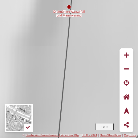
10 m
©
Geobasisinformationen LVermGeo Rlp
|
BKG - 2024
|
OpenStreetMap
|
Maplibre