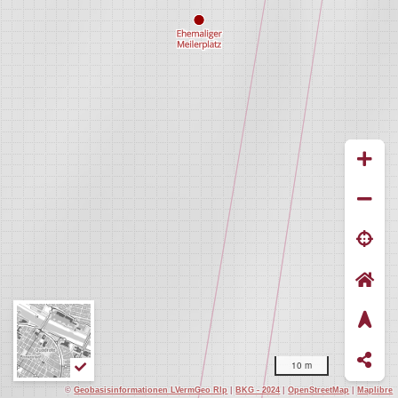
10 m
©
Geobasisinformationen LVermGeo Rlp
|
BKG - 2024
|
OpenStreetMap
|
Maplibre