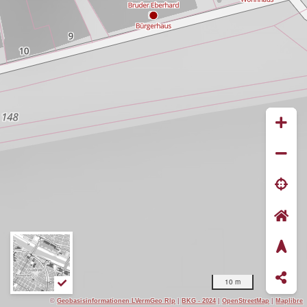
10 m
©
Geobasisinformationen LVermGeo Rlp
|
BKG - 2024
|
OpenStreetMap
|
Maplibre