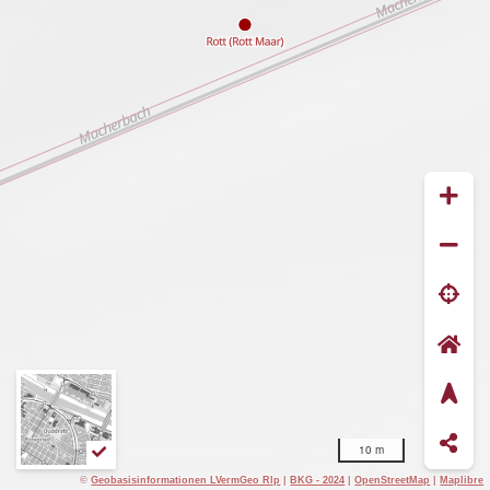
10 m
©
Geobasisinformationen LVermGeo Rlp
|
BKG - 2024
|
OpenStreetMap
|
Maplibre