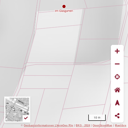
10 m
©
Geobasisinformationen LVermGeo Rlp
|
BKG - 2024
|
OpenStreetMap
|
Maplibre