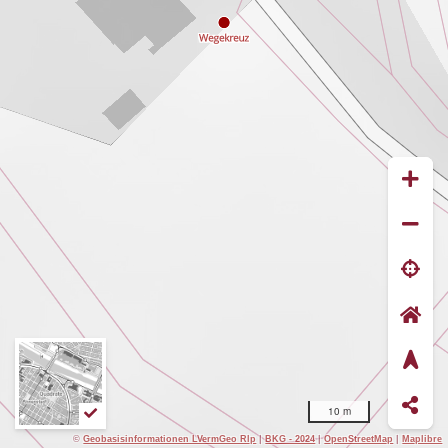
10 m
©
Geobasisinformationen LVermGeo Rlp
|
BKG - 2024
|
OpenStreetMap
|
Maplibre