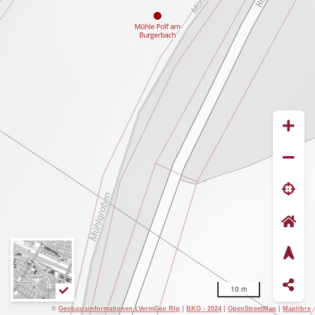
10 m
©
Geobasisinformationen LVermGeo Rlp
|
BKG - 2024
|
OpenStreetMap
|
Maplibre