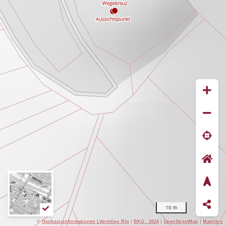
10 m
©
Geobasisinformationen LVermGeo Rlp
|
BKG - 2024
|
OpenStreetMap
|
Maplibre