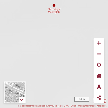
10 m
©
Geobasisinformationen LVermGeo Rlp
|
BKG - 2024
|
OpenStreetMap
|
Maplibre