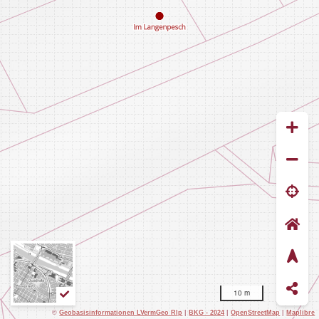
10 m
©
Geobasisinformationen LVermGeo Rlp
|
BKG - 2024
|
OpenStreetMap
|
Maplibre