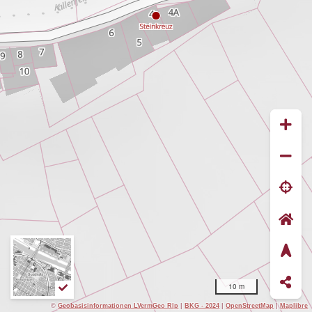
10 m
©
Geobasisinformationen LVermGeo Rlp
|
BKG - 2024
|
OpenStreetMap
|
Maplibre