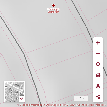
10 m
©
Geobasisinformationen LVermGeo Rlp
|
BKG - 2024
|
OpenStreetMap
|
Maplibre