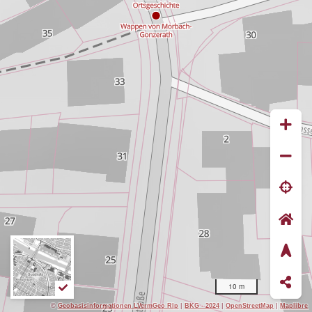
10 m
©
Geobasisinformationen LVermGeo Rlp
|
BKG - 2024
|
OpenStreetMap
|
Maplibre