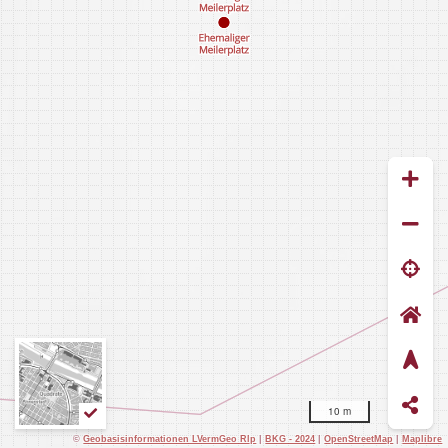
10 m
©
Geobasisinformationen LVermGeo Rlp
|
BKG - 2024
|
OpenStreetMap
|
Maplibre