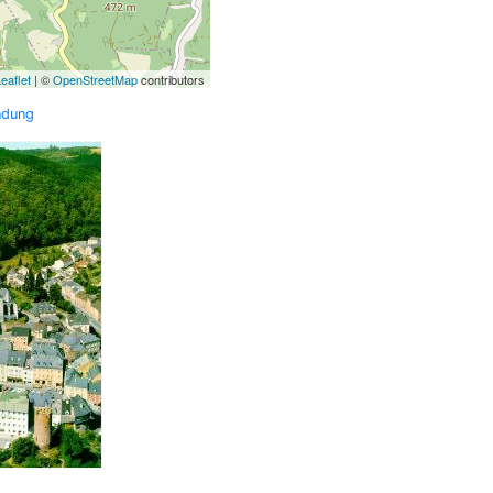
eaflet
| ©
OpenStreetMap
contributors
ndung