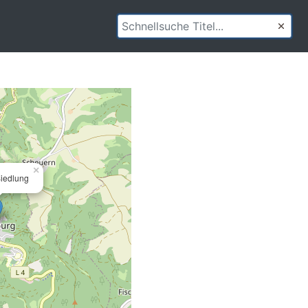
×
Siedlung